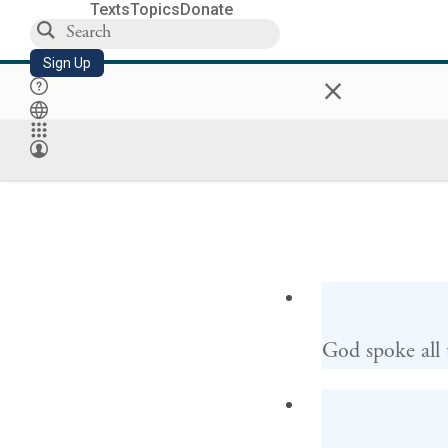
Texts
Topics
Donate
Sign Up
×
God spoke all 