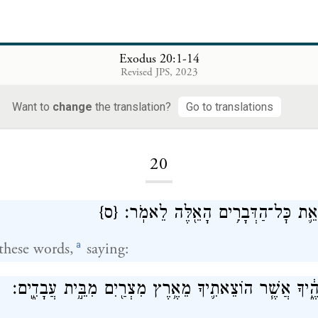
Exodus 20:1-14
Revised JPS, 2023
Want to
change
the translation?
Go to translations
Loading...
20
ם אֵ֛ת כׇּל־הַדְּבָרִ֥ים הָאֵ֖לֶּה לֵאמֹֽר׃
{ס}
a
these words,
saying:
לֹהֶ֑֔יךָ אֲשֶׁ֧ר הוֹצֵאתִ֛יךָ מֵאֶ֥רֶץ מִצְרַ֖יִם מִבֵּ֣֥ית עֲבָדִ֑͏ֽים׃