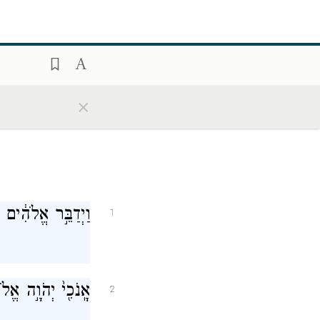
×
וַיְדַבֵּ֣ר אֱלֹהִ֔י
1
אָֽנֹכִ֖י֙ יְהֹוָ֣ה אֱ
2