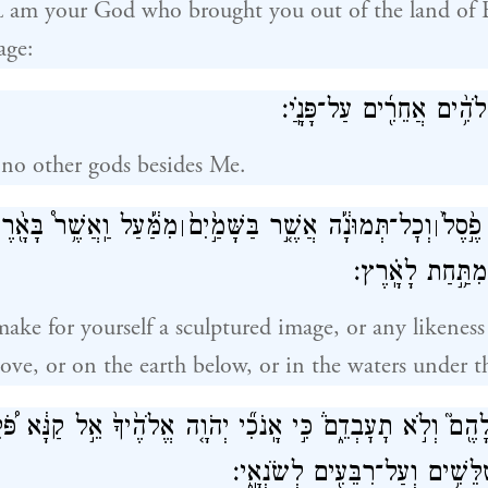
am your God who brought you out of the land of 
L
age:
ֱלֹהִ֥֨ים אֲחֵרִ֖֜ים עַל־פָּנָֽ͏ַ֗י׃
 no other gods besides Me.
פֶ֣֙סֶל֙
וְכׇל־תְּמוּנָ֔֡ה אֲשֶׁ֤֣ר בַּשָּׁמַ֣֙יִם֙
מִמַּ֔֡עַל וַֽאֲשֶׁ֥ר֩ בָּאָ֖֨רֶ
׀
׀
תַּ֥֣חַת לָאָֽ֗רֶץ׃
make for yourself a sculptured image, or any likeness
ove, or on the earth below, or in the waters under t
הֶ֖ם֮ וְלֹ֣א תׇעׇבְדֵ֑ם֒ כִּ֣י אָֽנֹכִ֞י יְהֹוָ֤ה אֱלֹהֶ֙יךָ֙ אֵ֣ל קַנָּ֔א פֹּ֠
ֵּשִׁ֥ים וְעַל־רִבֵּעִ֖ים לְשֹׂנְאָֽ֑י׃