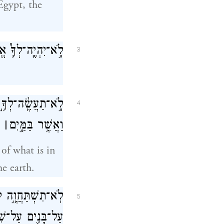
Egypt, the
לֹֽ֣א־יִהְיֶ֥͏ֽה־לְךָ֛֩ א
3
לֹֽ֣א־תַעֲשֶֽׂ֨ה־לְךָ֥֣ 
4
וַאֲשֶׁ֥ר בַּמַּ֖֣יִם
׀
מִ
 of what is in
he earth.
לֹֽא־תִשְׁתַּחֲוֶ֥֣ה לָ
5
עַל־בָּנִ֛ים עַל־שִׁל