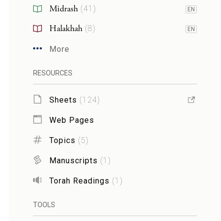
Midrash
(
41
)
EN
Halakhah
(
8
)
EN
More
RESOURCES
Sheets
(
124
)
Web Pages
Topics
(
5
)
Manuscripts
(
1
)
Torah Readings
(
1
)
TOOLS