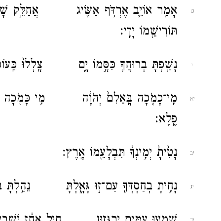
אָמַ֥ר אוֹיֵ֛ב אֶרְדֹּ֥ף אַשִּׂ֖יג אֲחַלֵּ֣ק שָׁל
ט
תּוֹרִישֵׁ֖מוֹ יָדִֽי׃
נָשַׁ֥פְתָּ בְרוּחֲךָ֖ כִּסָּ֣מוֹ יָ֑ם צָֽלְלוּ֙ כּ
י
מִֽי־כָמֹ֤כָה בָּֽאֵלִם֙ יְהֹוָ֔ה מִ֥י כָּמֹ֖כָה נ
יא
פֶֽלֶא׃
נָטִ֙יתָ֙ יְמִ֣ינְךָ֔ תִּבְלָעֵ֖מוֹ אָֽרֶץ׃
יב
נָחִ֥יתָ בְחַסְדְּךָ֖ עַם־ז֣וּ גָּאָ֑לְתָּ נֵהַ֥לְתּ
יג
שָֽׁמְע֥וּ עַמִּ֖ים יִרְגָּז֑וּן חִ֣יל אָחַ֔ז יֹ
יד