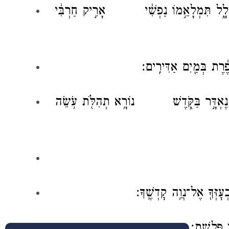
ָ֑ל תִּמְלָאֵ֣מוֹ נַפְשִׁ֔י אָרִ֣יק חַרְבִּ֔י
ַֽעוֹפֶ֔רֶת בְּמַ֖יִם אַדִּירִֽים׃
ֶאְדָּ֣ר בַּקֹּ֑דֶשׁ נוֹרָ֥א תְהִלֹּ֖ת עֹ֥שֵׂה
ָ בְעׇזְּךָ֖ אֶל־נְוֵ֥ה קׇדְשֶֽׁךָ׃
שְׁבֵ֖י פְּלָֽשֶׁת׃