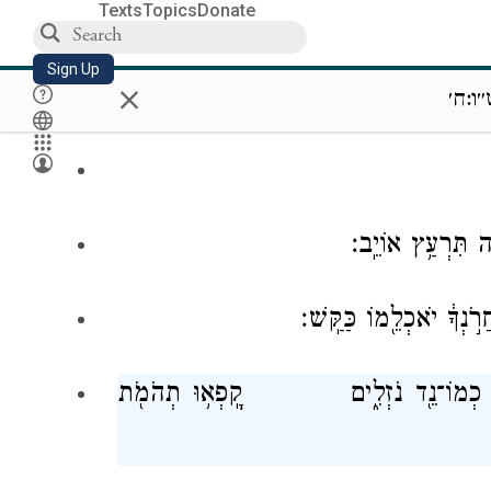
Texts
Topics
Donate
Sign Up
×
ִבְחַ֥ר שָֽׁלִשָׁ֖יו טֻבְּע֥וּ בְיַם־סֽוּף׃
ו:ח׳
אָֽבֶן׃
֥ יְהֹוָ֖ה תִּרְעַ֥ץ אוֹיֵֽב׃
 חֲרֹ֣נְךָ֔ יֹאכְלֵ֖מוֹ כַּקַּֽשׁ׃
֥וּ כְמוֹ־נֵ֖ד נֹזְלִ֑ים קָֽפְא֥וּ תְהֹמֹ֖ת