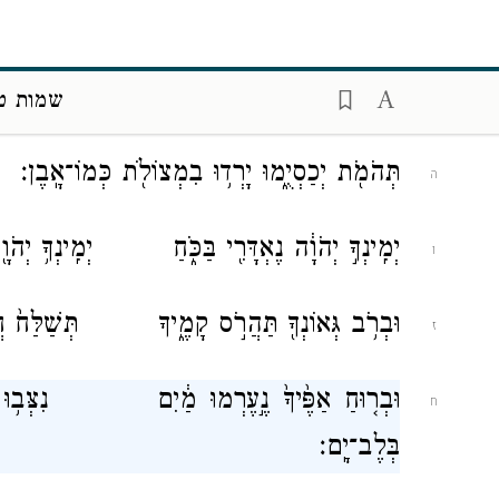
יְהֹוָ֖ה אִ֣ישׁ מִלְחָמָ֑ה יְהֹוָ֖ה שְׁמֽוֹ׃
ג
מַרְכְּבֹ֥ת פַּרְעֹ֛ה וְחֵיל֖וֹ יָרָ֣ה בַיָּ֑ם וּמ
שמות ט״
ד
תְּהֹמֹ֖ת יְכַסְיֻ֑מוּ יָרְד֥וּ בִמְצוֹלֹ֖ת כְּמוֹ־
ה
יְמִֽינְךָ֣ יְהֹוָ֔ה נֶאְדָּרִ֖י בַּכֹּ֑חַ יְמִֽינְךָ
ו
וּבְרֹ֥ב גְּאוֹנְךָ֖ תַּהֲרֹ֣ס קָמֶ֑יךָ תְּשַׁלַּח֙
ז
וּבְר֤וּחַ אַפֶּ֙יךָ֙ נֶ֣עֶרְמוּ מַ֔יִם נִצְּב
ח
בְּלֶב־יָֽם׃