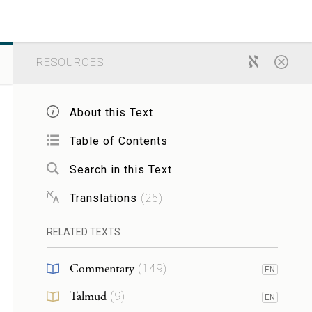
RESOURCES
About this Text
Table of Contents
Search in this Text
Translations
(
25
)
RELATED TEXTS
Commentary
(
149
)
EN
Talmud
(
9
)
EN