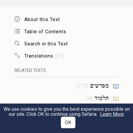
וַיְמָרְר֨וּ אֶת־חַיֵּיהֶ֜ם בַּעֲבֹדָ֣ה קָשָׁ֗ה בְּחֹ֙מֶר֙
יד
About this Text
וּבִלְבֵנִ֔ים וּבְכׇל־עֲבֹדָ֖ה בַּשָּׂדֶ֑ה אֵ֚ת
Table of Contents
כׇּל־עֲבֹ֣דָתָ֔ם אֲשֶׁר־עָבְד֥וּ בָהֶ֖ם בְּפָֽרֶךְ׃
Search in this Text
Translations
(
27
)
וַיֹּ֙אמֶר֙ מֶ֣לֶךְ מִצְרַ֔יִם לַֽמְיַלְּדֹ֖ת הָֽעִבְרִיֹּ֑ת
טו
RELATED TEXTS
אֲשֶׁ֨ר שֵׁ֤ם הָֽאַחַת֙ שִׁפְרָ֔ה וְשֵׁ֥ם הַשֵּׁנִ֖ית
פּוּעָֽה׃
מפרשים
)
172
(
תלמוד
)
4
(
וַיֹּ֗אמֶר בְּיַלֶּדְכֶן֙ אֶת־הָֽעִבְרִיּ֔וֹת וּרְאִיתֶ֖ן
טז
We use cookies to give you the best experience possible on
מדרש
)
36
(
our site. Click OK to continue using Sefaria.
Learn More
.
עַל־הָאׇבְנָ֑יִם אִם־בֵּ֥ן הוּא֙ וַהֲמִתֶּ֣ן אֹת֔וֹ
OK
הלכה
)
4
(
וְאִם־בַּ֥ת הִ֖וא וָחָֽיָה׃