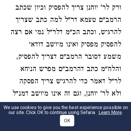
ורק לר' יוחנן צריך להפסיק וכיון שכתב
הרמב"ם טעמא דר"ל למה כתב שצריך
להרגיש, וכתב הכ"מ דלר"ל נמי אם רצה
להפסיק מפסיק ואינו מיושב דודאי
משמע דסובר הרמב"ם דצריך להפסיק,
והלח"מ כתב דהרמב"ם מפרש הניחא
לר"ל דאמר כדי להרגיש צריך הפסקה
ולא לר' יוחנן, וגם זה אינו מיושב דמנ"ל
דבטעם כדי להרגיש יותר צריך להפסקה
We use cookies to give you the best experience possible on
our site. Click OK to continue using Sefaria.
Learn More
.
בעבודה. הא עיקר כדי להרגיש הוא
OK