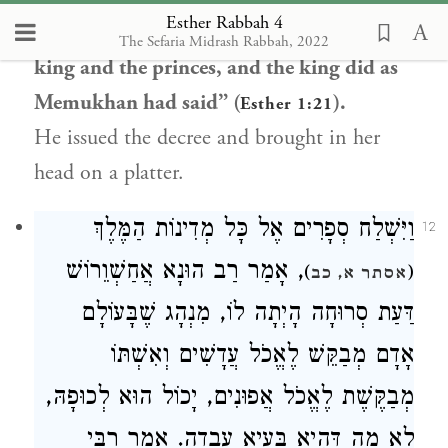
Esther Rabbah 4
“The matter was pleasing in the eyes of the
The Sefaria Midrash Rabbah, 2022
king and the princes, and the king did as
Memukhan had said” (
).
Esther 1:21
He issued the decree and brought in her
head on a platter.
וַיִּשְׁלַח סְפָרִים אֶל כָּל מְדִינוֹת הַמֶּלֶךְ
12
, אָמַר רַב הוּנָא אֲחַשְׁוֵרוֹשׁ
)
(
אסתר א, כב
דַּעַת סְרוּחָה הָיְתָה לוֹ, מִנְהָג שֶׁבָּעוֹלָם
אָדָם מְבַקֵּשׁ לֶאֱכֹל עֲדָשִׁים וְאִשְׁתּוֹ
מְבַקֶּשֶׁת לֶאֱכֹל אֲפוּנִים, יָכוֹל הוּא לְכוּפָהּ,
לָא מַה דְּהִיא בָּעְיָא עָבְדָה. אָמַר רַבִּי