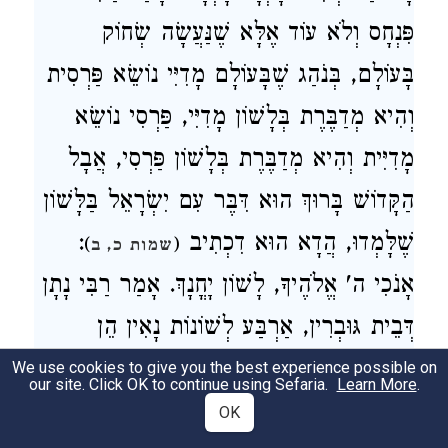
פִּנְחָס וְלֹא עוֹד אֶלָּא שֶׁנַּעֲשָׂה שְׂחוֹק
בָּעוֹלָם, בְּנֹהַג שֶׁבָּעוֹלָם מָדִיִּי נוֹשֵׂא פַּרְסִית
וְהִיא מְדַבֶּרֶת בְּלָשׁוֹן מָדִיִּי, פַּרְסִי נוֹשֵׂא
מָדִיִּית וְהִיא מְדַבֶּרֶת בְּלָשׁוֹן פַּרְסִי, אֲבָל
הַקָּדוֹשׁ בָּרוּךְ הוּא דִּבֶּר עִם יִשְׂרָאֵל בַּלָּשׁוֹן
:
שֶׁלָּמְדוּ, הֲדָא הוּא דִכְתִיב
)
(
שמות כ, ב
אָנֹכִי ה' אֱלֹהֶיךָ, לָשׁוֹן יָחֳנָךְ. אָמַר רַבִּי נָתָן
דְּבֵית גּוּבְרִין, אַרְבַּע לְשׁוֹנוֹת נָאִין הֵן
שֶׁיִּשְׁתַּמֵּשׁ בָּהֶן עוֹלָם, לַעַז לְזֶמֶר, פַּרְסִי
We use cookies to give you the best experience possible on
our site. Click OK to continue using Sefaria.
Learn More
.
לְאֶלְיָה, עִבְרִי לְדִבּוּר, רוֹמִים לַקְּרָב. וְיֵשׁ
OK