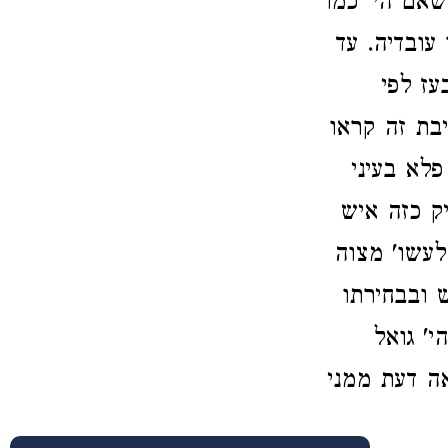
שאם הי' כמו
עובדיה. עד
ז לפי
יבת זה קראו
לא בעיני
ק כזה איש
לעשו' מצוה
 ובבחירתו
' גואל
אה דעת ממני