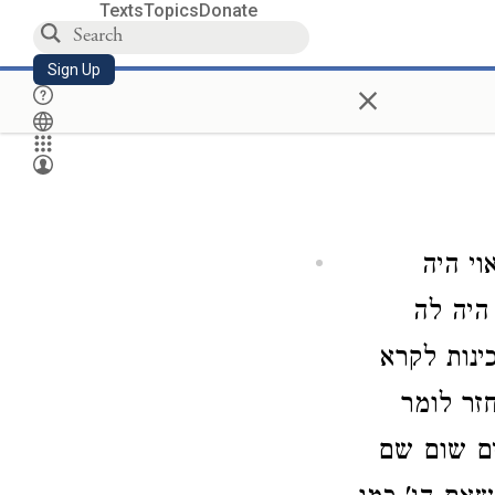
Texts
Topics
Donate
Sign Up
×
וי היה
היה לה
ינות לקרא
זר לומר
ים שום שם