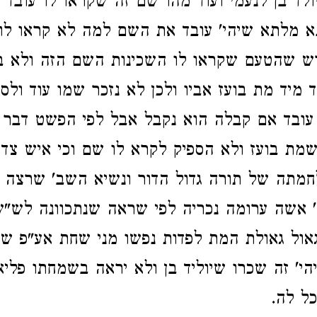
לד בן לנעמי ועוד מהו שם זה שקראו לו עובד 
 מלתא שיהי' עובד את השם למה לא קראו לו 
ש שהטעם שקראו לו השכינות השם הזה ולא בע
 מיד מת בועז אביו ולכן לא נזכר שמו עוד ולס
ובד אם קבלה הוא נקבל אבל לפי הפשט דבר פ
ת בועז ולא הספיק לקרא לו שם וכי איש צדי
חמתה של תורה גדול הדור ונשיא השב' שרצה 
' אשה ערומה נכריה לפי שראה שנתכוונה לש"ש
גאול גאולת המת לפדות נפשו מני שחת אע"פ שהי
הי' זה שכרו שיוליד בן ולא יראה בשמחתו פלי
ל לה.