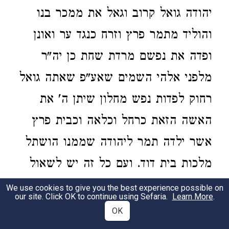
יהודה גואל קרוב וגאל את ממכר בנו
והוליד מתמר פרץ וזרח כנגד ער ואונן
ופדה את נפשם מרדת שחת כן יה"ר
מלפני אלהי השמים שאע"פ שאתה גואל
רחוק לפדות נפש מחלון שיתן ה' את
האשה הזאת כרחל וכלאה וכבית פרץ
אשר ילדה תמר ליהודה שממנו הושתל
מלכות בית דוד. ועם כל זה יש לשאול
למה אמרו יתן ה' את האשה הבאה אל
We use cookies to give you the best experience possible on
our site. Click OK to continue using Sefaria.
Learn More
.
ביתך ודי שיאמר את האשה שידוע הוא
OK