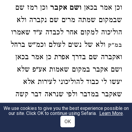
וכן אמר בכאן
ושם אקבר
וכן רמז שם
שבמקום שמתה מרים שם נקברה ולא
הוליכוה למקום אחר לכבדה ע"ד שאמרו
ולא של נשים לעולם וכמ"ש ברחל
במ"ק
ואקברה שם בדרך אפרת כן אמר בכאן
ושם אקבר במקום שאמות אע"פ שלא
יעשו לי כבוד להוליכוני לעירות אלא
שאקבר במדבר ולפי שנראה דבר קשה
לשאול המות אמר כה יעשה ה' לי
We use cookies to give you the best experience possible on
our site. Click OK to continue using Sefaria.
Learn More
.
במיתה וכה יוסיף בקבורה וזה ע"ד תמות
OK