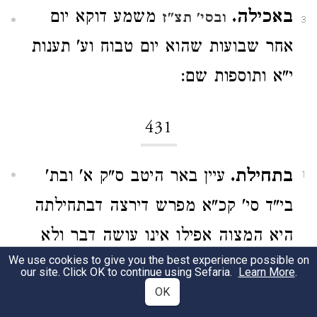
באכילה.
משמע דוקא יום
ובסי' תצ"ז
3
אחר שבועות שהוא יום טבוח וע' תענות
י"א ותוספות שם:
431
בתחילת.
עיין באר היטב ס"ק א' ובת'
1
בי"ד סי' קכ"א מפרש דירצה דבתחילתה
היא המצוה אפילו אינו עושה דבר ולא
We use cookies to give you the best experience possible on
שייך לאמשוכי ולא יאכל היינו איסורא:
our site. Click OK to continue using Sefaria.
Learn More
.
OK
בודקין.
לא מבעיא לדעת הר"ן דס"ל
2