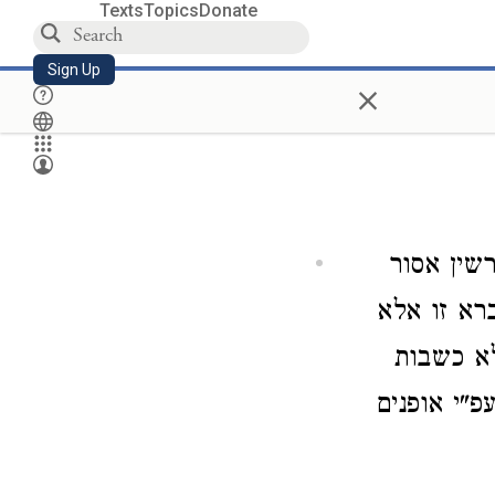
Texts
Topics
Donate
Sign Up
×
שין אסור
רא זו אלא
לא כשבות
פ"י אופנים