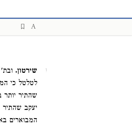
שירטון.
ובת' 
1
לטלטל כי המח
שהתיר יותר ב
יעקב שהתיר ל
המבוארים באח