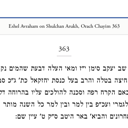
Eshel Avraham on Shulchan Arukh, Orach Chayim 363
Loading...
363
שב יעקב סימן י"ז ומאי העלה דבעת שהמים נקר
יצה בטלה והרב בעל כנסת יחזקאל כת' ג"כ סב
אם הקרח רפה וסכנה להולכים עליו בהרוחה ד
גמרי ועכ"פ בין למר ובין למר כל השנה מותר ע
רונים והביא' באר היטב ס"ק ט' עיין שם: