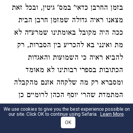
בזמן החרבן כדאי' במס' גיטין, ובכל זאת
מצאנו ראיה גדולה שמזמן חרבן הבית
ככה היה מקובל באומתינו שמרע"ה לא
מת ואינני בא להכריע בין הסברות, רק
להביא ראיה כי השמועות והאגדות
הכתובות בספרי רבותינו לא מאומד
ומסברא רק מה שלקחה אזנם מהקבלה
המתמדת שהרי יוסף הכהן לרומיים כן
העיד בספרו קדמוניות ד' ח' מ"ח, ועוד
We use cookies to give you the best experience possible on
our site. Click OK to continue using Sefaria.
Learn More
.
מוסיף יוסף וכותב שבכוונה כתב משה
OK