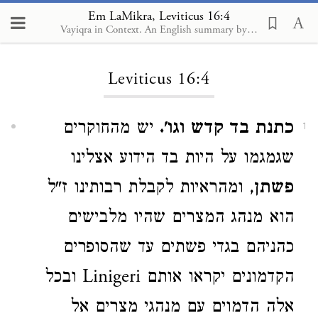
Em LaMikra, Leviticus 16:4
Vayiqra in Context. An English summary by Sina Kahen and Ben Rothstein; Da'at Press, 2024
Loading...
Leviticus 16:4
כתנת בד קדש וגו'.
יש מהחוקרים
1
שגמגמו על היות בד הידוע אצלינו
פשתן
, ומהראיות לקבלת רבותינו ז"ל
הוא מנהג המצרים שהיו מלבישים
כהניהם בגדי פשתים עד שהסופרים
הקדמונים יקראו אותם Linigeri ובכל
אלה הדמוים עם מנהגי מצרים אל