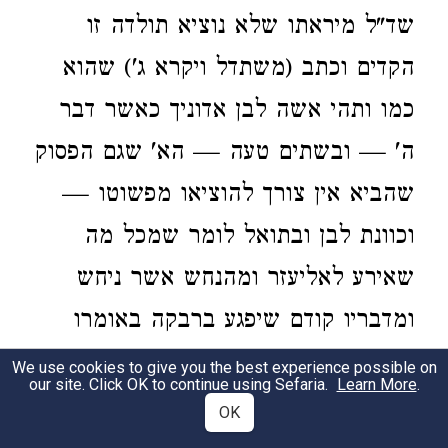
שד"ל מיראתו שלא נוציא תולדה זו
הקדים וכתב (משתדל ויקרא ג') שהוא
כמו ותהי אשה לבן אדוניך כאשר דבר
ה' — ובשתים טעה — הא' שגם הפסוק
שהביא אין צורך להוציאו מפשוטו —
וכוונת לבן ובתואל לומר שמכל מה
שאירע לאליעזר ומהנחש אשר ניחש
ומדבריו קודם שיפגע ברבקה באומרו
היא האשה אשר הוכיח ה' לבן אדוני,
We use cookies to give you the best experience possible on
our site. Click OK to continue using Sefaria.
Learn More
.
נראה כי גזרת מלך היא וכן אמרו
OK