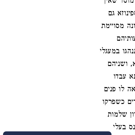
מוסד שאין
נוזא גם
נה מסויימת
ותיהם
הגו במעגלי
, ושניהם
א עבדו
ה לו פנים
ים כשפרקו
ון שלמות
ס בעלי