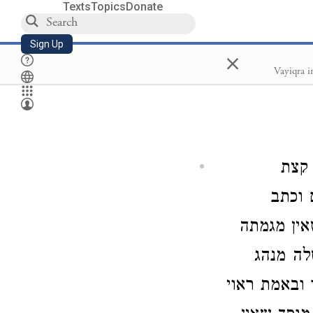
Texts
Topics
Donate
Sign Up
×
 קצת
 וכתב
אין מגמתה
לה מנהג
 ובאמת ראוי