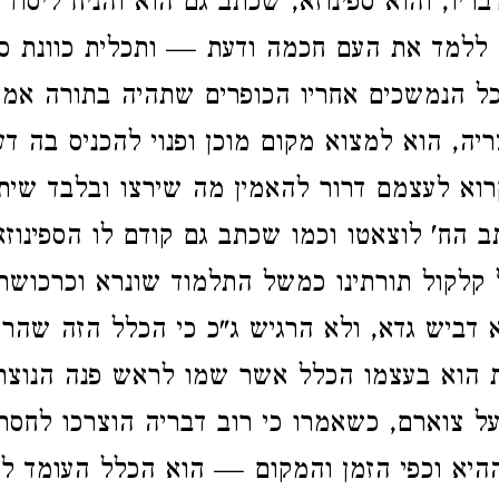
ריו, והוא ספינוזא, שכתב גם הוא והניח ליסוד 
ללמד את העם חכמה ודעת — ותכלית כוונת ספי
כל הנמשכים אחריו הכופרים שתהיה בתורה אמו
ריה, הוא למצוא מקום מוכן ופנוי להכניס בה דע
רוא לעצמם דרור להאמין מה שירצו ובלבד שיתנ
 הח' לוצאטו וכמו שכתב גם קודם לו הספינוזא
קלקול תורתינו כמשל התלמוד שונרא וכרכושת
דביש גדא, ולא הרגיש ג"כ כי הכלל הזה שהרא
ת הוא בעצמו הכלל אשר שמו לראש פנה הנוצר
ל צוארם, כשאמרו כי רוב דבריה הוצרכו לחסר
יא וכפי הזמן והמקום — הוא הכלל העומד לנ