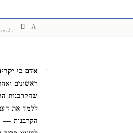
Vayiqra in Context. An English summary by Sina Kahen and Ben Rothstein; Da'at Press, 2024
אדם כי יקרי.
1
ראשונים ואחר
שהקרבנות התח
ללמד את העם
הקרבנות — ול