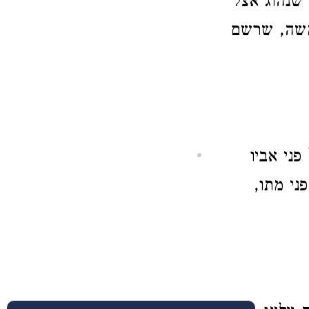
 שנהוג אצל
משה, שרשם
פני אביו
ני מתו,