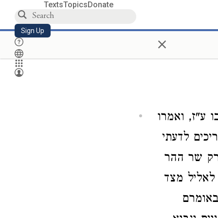
Texts
Topics
Donate
Sign Up
×
ו ע"ז, ואמרו
יכים לדעתי
רק שר ההר
 לאליל מצד
באומרם