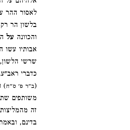
אלהיהם על הה
לאסור ההר עצמ
בלשון הר רק 
והכוונה
על
הה
אבותיו עשו הר
שרשי הלשון, 
כדברי ראב"ע,
(
) 
ב"ר פ' ס"ח
משותפים שתי
זה מהמליצות 
בדינם, ובאמת