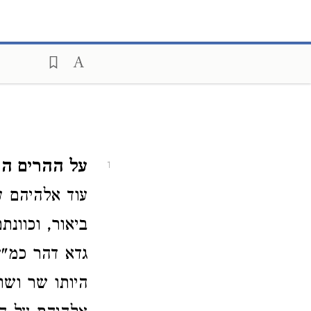
על ההרים הר
1
עוד אלהיהם ע
ביאור, וכוונ
גדא דהר כמ"ש
היותו שר ושו