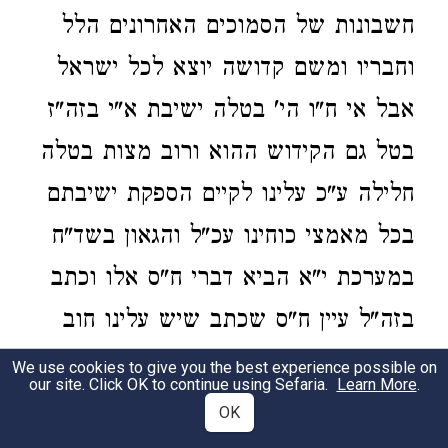
חשבונות של הסמוכים האחרונים הלל
וחבריו ומשם קדושה יוצא לכל ישראל
אבל אי ח"ו הי' בטלה ישיבת א"י בזה"ז
בטל גם הקידוש ההוא ורוב מצות בטלה
חלילה ע"כ עלינו לקיים הספקת ישיבתם
בכל מאמצי כוחינו עכ"ל והגאון בשד"ח
במערכת י"א הביא דברי ח"ס אלו וכתב
בזה"ל עיין ח"ס שכתב שיש עלינו חוב
להחזיק ישיבת א"י לא בשביל לסייעם
We use cookies to give you the best experience possible on
our site. Click OK to continue using Sefaria.
Learn More
.
למצות ישיבת א"י אלא בשביל עצמינו
OK