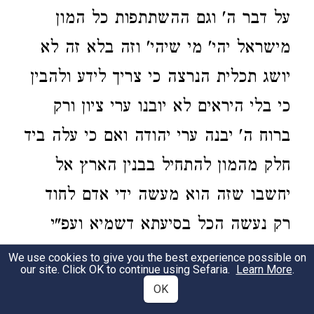
על דבר ה' וגם ההשתתפות כל המון
מישראל יהי' מי שיהי' וזה בלא זה לא
יושג תכלית הנרצה כי צריך לידע ולהבין
כי בלי היראים לא יובנו ערי ציון ורק
ברוח ה' יבנה ערי יהודה ואם כי עלה ביד
חלק מהמון להתחיל בבנין הארץ אל
יחשבו שזה הוא מעשה ידי אדם לחוד
רק נעשה הכל בסיעתא דשמיא ועפ"י
סיבת כל הסיבות שסיבב בידם לעשות
We use cookies to give you the best experience possible on
our site. Click OK to continue using Sefaria.
Learn More
.
ההתחלה על ידם דוקא וכמו שביארתי
OK