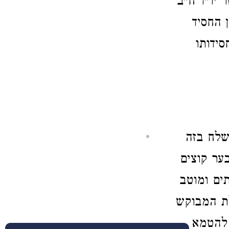
 יו"ד ח"ב
ן החסיד
סידותו
שלח בזה
ער קוצים
ים ומוטב
לת המבוקש
 להטמא