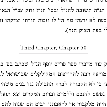
מחדש סי' ר' שהאריך ג"כ בזה ובשו"ת אבני נזר
' תנ"ה תשובה להנ"ל ובסי' תנ"ז ודוק עכ"ל הגאו
כעת לא ידעתי מה הי' לו וזכות תורתו וצדקתו וח
ו בעת הצוק הזה).
Third Chapter, Chapter 50
 עוד מדברי ספר פרדס יוסף הנ"ל שכתב בפ' ב
מודעה רבה להרודפים המקולקלים שבישראל לב
ו כי לא הקבורה לבדה תחבולה נגד בנים משחית
 נפשם לחנכם וללמדם וברוב המקרים יצא תוע
חיות מלקבור אך לדאבוננו רבים הם שנוח להם