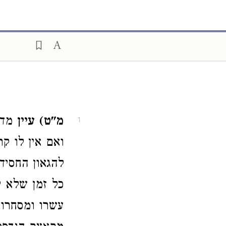
מ"ט) עיין
מדרש
1
ואם אין לו ק
להגאון החסיד
כל זמן שלא י
עשרו ומסחרו 