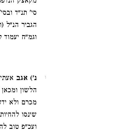
מקאצק הנדפס 
סי' תנ"ד ובסי
הגביר הנ"ל (ו
וגמ"ח יעמוד ל
נ') אגב
אעתיק
1
הלשון ומכאן 
מכרם ולא ידע
שינסו להחיות
ועכ"פ טוב לה