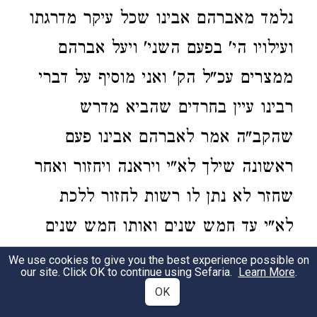
נלמד מאברהם אבינו שכל עיקר מדרגתו
ועילויו הי' בפעם השני' ויעל אברהם
ממצרים עכ"ל הק' ואני מוסיף על דברי
רבינו עיין בחרדים שהביא מדרש
שהקב"ה אמר לאברהם אבינו פעם
ראשונה שילך לא"י ויראנה ויחזור ואחר
שחזר לא נתן לו רשות לחזור ללכת
לא"י עד חמש שנים ואותו חמש שנים
הי' משתוקק לחזור ללכת והוא אמר זה
We use cookies to give you the best experience possible on
our site. Click OK to continue using Sefaria.
Learn More
.
הפסוק מי יתן לי אבר כיונה אעופה
OK