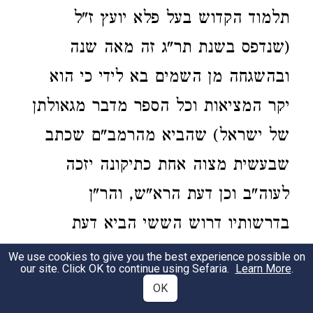
תלמוד הקדוש בעל פלא יועץ ז"ל
(שנדפס בשנת תר"ג זה מאה שנה
ובהשגחה מן השמים בא לידי כי הוא
יקר המציאות וכל הספר מדבר מגאולתן
של ישראל) שהביא מהרמב"ם שכתב
שבעשית מצוה אחת כתיקונה יזכה
לעוה"ב וכן דעת הרא"ש, והר"ן
בדרשותיו דרוש הששי הביא דעת
הרמב"ם בזה והוסיף דצריך שיהי' מצוה
We use cookies to give you the best experience possible on
our site. Click OK to continue using Sefaria.
Learn More
.
זו מצוה של ערך גדול שיהי' שקול כנגד
OK