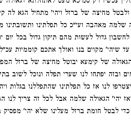
יכולין עכשיו רק סמיכא מעט לאתחלתא דגאולה ש
לבטל מחיצה של ברזל ויהי' מתחיל הגא לה קי
שלמה מאהבה ועי"כ כל תפלתינו ותשובתינו מ
לחשבון גדול לעשות מהם תיקון גדול בכל יום יות
ד שיהי' מקוים בנו ואולך אתכם קוממיות עכ"ל
גאולה של קימעא יבוטל מחיצה של ברזל המפסק
ם ובזה יפתחו לנו שערי תפלה ונוכל לשוב ב
יצטרפו לנו אז כל תפלתינו שהתפללנו בגלות ויה
אז יהי' הגאולה שלמה אבל לכל זה צריך לנו ה
די לבטל חומת ברזל מעלינו שלא יהי' מפסיק בינ