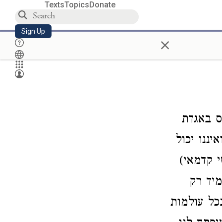
Texts
Topics
Donate
Sign Up
×
ס באגדת
יננו יכול
י קדמאי)
יד רק
כל עולמות