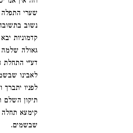
וזה אין אנו 
שערי התפלה ו
נשוב בתשובה 
קדמוניות יבא 
גאולה שלמה ע
דע"י התחלת ה
לאבינו שבשמי
לפניו יתברך ו
תיקון השלם ו
קימעא תחלה כ
שבשמים.