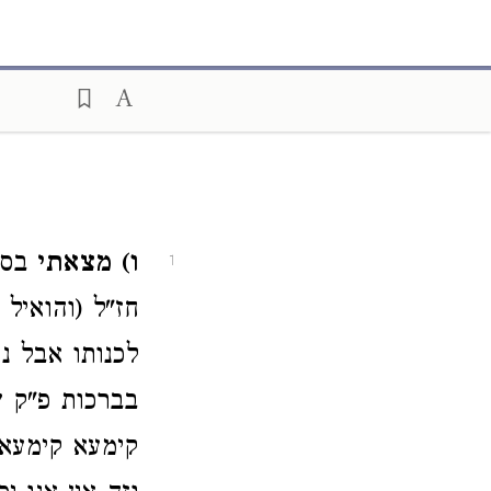
ו) מצאתי
בספר
1
חז"ל (והואיל 
לכנותו אבל ני
בברכות פ"ק ש
קימעא קימעא 