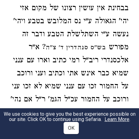
בבחינת אין עושין רצונו של מקום אזי
יהי' הגאולה ע"י נס המלובש בטבע ויהי'
נעשה ע"י השתלשלת הטבע ודבר זה
מפורש
? א"ר
בש"ס סנהדרין ד' צ"ה
אלכסנדרי ריב"ל רמי כתיב וארו עם ענני
שמיא כבר אינש אתי וכתיב ועני ורוכב
על החמור זכו עם ענני שמיא לא זכו עני
ורוכב על החמור עכ"ל הגמ' ר"ל אם נהי'
בבחי' זכו אזי יבא הגאולה בבחי' ענני
We use cookies to give you the best experience possible on
our site. Click OK to continue using Sefaria.
Learn More
.
שמיא שהוא נס מפורסם לא זכו אזי יהי'
OK