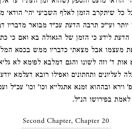
הי' הודאי מועט והספק (שהוא זמן העתיד עד אלף
ל כל שיתקרב הזמן לאלף השביעי יהי' הודאי מר
יותר ועי"כ תרבה הדעת עכ"ד מבואר מדבריו דב
הדעת לידע כי הזמן של הגאולה בא ואם כי כת
ת מעצמו אבל מצאתי כדבריו ממש בכסא המלך 
א אות ד' וזה לשונו והגם דמלבא לפומא לא גליא
לה לעליונים ותחתונים ואפילו רובא דעלמא יודעי
 וירא ובההוא זמנא אתגלייא וכו' וכו' עכ"ל ועפי
 לאמת בפירושו הנ"ל.
Second Chapter, Chapter 20