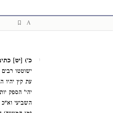
כ') [יט] כתיב
1
ישוטטו רבים 
עת קץ יהיו ה
יהי' הספק יו
השביעי וא"כ 