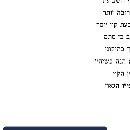
 השביעי)
ובה יותר
עת קץ יוסר
ב כן סתם
בתיקוני
 הנה כשיהי'
ן הקץ
"ו הגאון