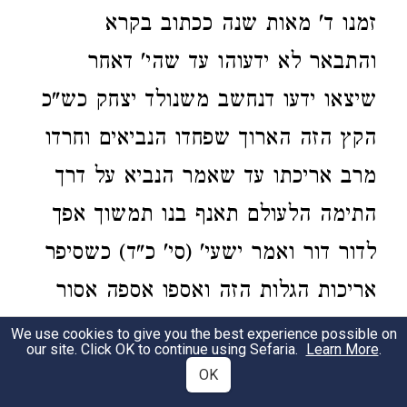
זמנו ד' מאות שנה ככתוב בקרא
והתבאר לא ידעוהו עד שהי' דאחר
שיצאו ידעו דנחשב משנולד יצחק כש"כ
הקץ הזה הארוך שפחדו הנביאים וחרדו
מרב אריכתו עד שאמר הנביא על דרך
התימה הלעולם תאנף בנו תמשוך אפך
לדור דור ואמר ישעי' (סי' כ"ד) כשסיפר
אריכות הגלות הזה ואספו אספה אסור
על דור וסגרו על מסגר ומרב ימים ופקדו
We use cookies to give you the best experience possible on
our site. Click OK to continue using Sefaria.
Learn More
.
ובאר לנו דניאל עמק ידיעות הקץ והיותו
OK