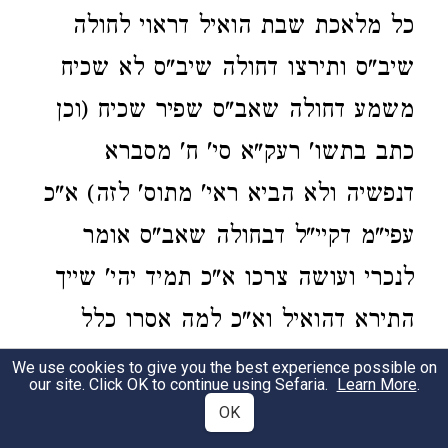
כל מלאכת שבת הואיל דראוי לחולה
שיב"ס ותירצו דחולה שיב"ס לא שכיח
משמע דחולה שאב"ס שפיר שכיח (וכן
כתב בתשו' רעק"א סי' ח' מסברא
דנפשיה ולא הביא ראי' מתוס' לזה) א"כ
עפי"מ דקיי"ל דבחולה שאב"ס אומר
לנכרי ועושה צרכו א"כ תמיד יהי' שייך
התירא דהואיל וא"כ למה אסרו כלל
אמירה לעכו"ם וא"ת דבכל הואיל נשאר
We use cookies to give you the best experience possible on
our site. Click OK to continue using Sefaria.
Learn More
.
עוד עכ"פ איסורא דרבנן א"כ לפי"ז יש
OK