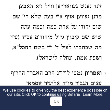
זינד נענש געווארדען ווייל זיא האבען
מרנן געווען אויף א"י בעת שלא הי' שם
שום יהודי על אחת כמה וכמה עתה
שיש שם קיבוץ גדול מיהודים עכ"ד (עיין
מה שכתבתי לעיל ד' י"ז בשם החסל"א,
ושפת אמת, ונחלה לישראל).
ואפריון
נמטי לידי"נ הרב האברך החריף
2
עצום הגביר מו"ה אליעזר זוסמאן
We use cookies to give you the best experience possible on
שליט"א בן להגאון הצדיק מו"ה אפרים
our site. Click OK to continue using Sefaria.
Learn More
.
OK
פישל סופר ז"ל ראבדקקה"י דפה