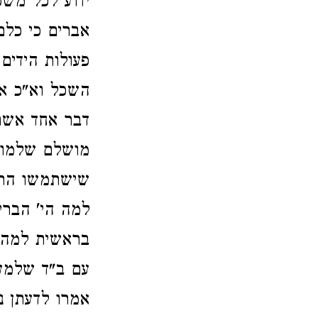
ידוע לכל משכ
אברים כי כלם
פעולות הידים
השכל וא"כ אי
דבר אחד אשר 
מושלם שלמות 
שישתמשו הראש
למה הי' הברי
בראשית למה נ
עם ב"ד שלמע
אמרו לדעתן נ