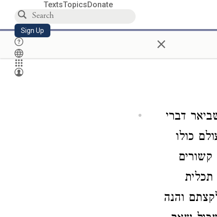
Texts
Topics
Donate
Sign Up
×
ביאר דברי
לם כולו
 קשורים
 תכלית
קצתם והנה