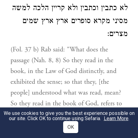
לא כתבין וכתבין ולא קריין הלכה למשה
מסיני מקרא סופרים ארץ ארץ שמים
מצרים:
(Fol. 37 b) Rab said: "What does the
passage (Nah. 8, 8) So they read in the
book, in the Law of God distinctly, and
exhibited the sense; so that they, [the
people] understood what was read, mean?
So they read in the book of God, refers to
the Biblical text; distinctly, refers to the
We use cookies to give you the best experience possible on
our site. Click OK to continue using Sefaria.
Learn More
.
Targum; and exhibited the sense, refers to
OK
the division of the verses; so that they