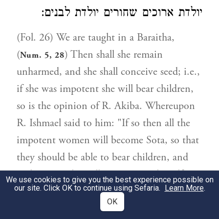
יולדת ארוכים שחורים יולדת לבנים:
(Fol. 26) We are taught in a Baraitha,
(
) Then shall she remain
Num. 5, 28
unharmed, and she shall conceive seed; i.e.,
if she was impotent she will bear children,
so is the opinion of R. Akiba. Whereupon
R. Ishmael said to him: "If so then all the
impotent women will become Sota, so that
they should be able to bear children, and
such a one who will not commit herself to
We use cookies to give you the best experience possible on
our site. Click OK to continue using Sefaria.
Learn More
.
such an action shall lose such an
OK
opportunity?" "How then should the