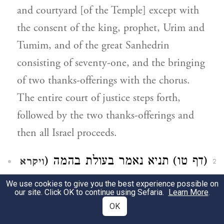
and courtyard [of the Temple] except with
the consent of the king, prophet, Urim and
Tumim, and of the great Sanhedrin
consisting of seventy-one, and the bringing
of two thanks-offerings with the chorus.
The entire court of justice steps forth,
followed by the two thanks-offerings and
then all Israel proceeds.
(דף טו) תניא נאמר בעולת בהמה (
ויקרא
2
) אשה ריח ניחוח ונאמר בעולת העוף
א ט
We use cookies to give you the best experience possible on
our site. Click OK to continue using Sefaria.
Learn More
.
(שם) אשה ריח ניחוח ובמנחה (שם ב ב)
OK