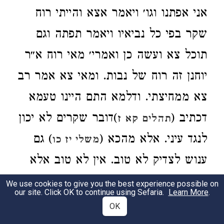
אני אפתנו וגו׳ ויאמר אצא והייתי רוח
שקר בפי כל נביאיו ויאמר תפתה וגם
תוכל צא ועשה כן ואמרי׳ מאי רוח א״ר
יוחנן זה רוח של נבות. ומאי צא אמר רב
צא ממחיצתי. ודלמא התם היינו טעמא
דכתיב (
)דובר שקרים לא יכון
תהלים קא ז
לנגד עיני. אלא מהכא (
) גם
משלי יז כו
ענוש לצדיק לא טוב. אין לא טוב אלא
רע וכתיב (
) כי לא אל חפץ
תהלים ה ה
We use cookies to give you the best experience possible on
our site. Click OK to continue using Sefaria.
Learn More
.
רשע אתה לא יגורך רע צדיק אתה ה׳ לא
OK