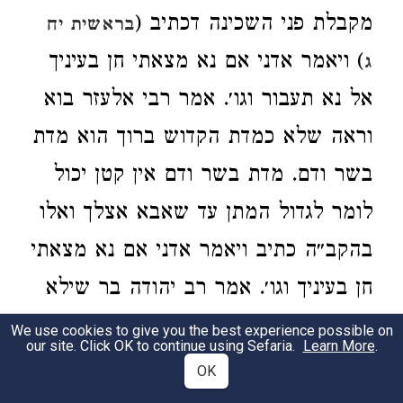
מקבלת פני השכינה דכתיב (
בראשית יח
) ויאמר אדני אם נא מצאתי חן בעיניך
ג
אל נא תעבור וגו׳. אמר רבי אלעזר בוא
וראה שלא כמדת הקדוש ברוך הוא מדת
בשר ודם. מדת בשר ודם אין קטן יכול
לומר לגדול המתן עד שאבא אצלך ואלו
בהקב״ה כתיב ויאמר אדני אם נא מצאתי
חן בעיניך וגו׳. אמר רב יהודה בר שילא
אמר רב אסי אמר רבי יוחנן ששה דברים
We use cookies to give you the best experience possible on
our site. Click OK to continue using Sefaria.
Learn More
.
אוכל אדם פירותיהם בעולם הזה והקרן
OK