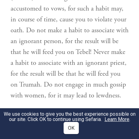
accustomed to vows, for such a habit may,
in course of time, cause you to violate your
oath. Do not make a habit to associate with
an ignorant person, for the result will be
that he will feed you on Tebel! Never make
a habit to associate with an ignorant priest,
for the result will be that he will feed you
on Trumah. Do not engage in much gossip
with women, for it may lead to lewdness.
תניא ו (
) ובעבור תהיה יראתו
שמות כ כ
2
We use cookies to give you the best experience possible on
our site. Click OK to continue using Sefaria.
Learn More
.
על פניכם זה בושה (
) לבלתי תחטאו
שם
OK