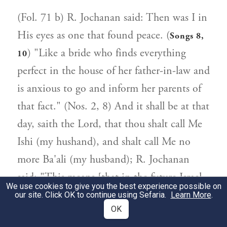
(Fol. 71 b) R. Jochanan said: Then was I in
His eyes as one that found peace. (
Songs 8,
) "Like a bride who finds everything
10
perfect in the house of her father-in-law and
is anxious to go and inform her parents of
that fact." (Nos. 2, 8) And it shall be at that
day, saith the Lord, that thou shalt call Me
Ishi (my hushand), and shalt call Me no
more Ba'ali (my husband); R. Jochanan
said: "This means [that in the future Israel
We use cookies to give you the best experience possible on
shall be] like a bride in the house of her
our site. Click OK to continue using Sefaria.
Learn More
.
OK
parents [who is continually with her