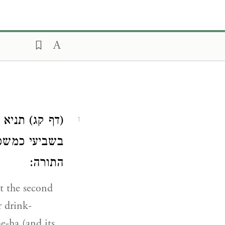
דף קג) תניא 
1
בשביעי כמשפט
התורה:
at the second
r drink-
he-ha (and its