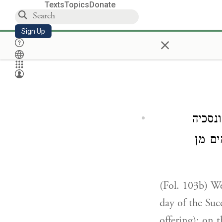
Texts
Topics
Donate
Sign Up
×
(סכיה
ים מן
(Fol. 103b) We 
day of the Succ
offering); on t