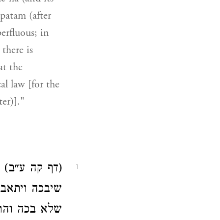
'patam (after
perfluous; in
 there is
at the
al law [for the
er)]."
דף קה ע״ב) ת
1
שיבכה ויתאבל
שלא בכה והת