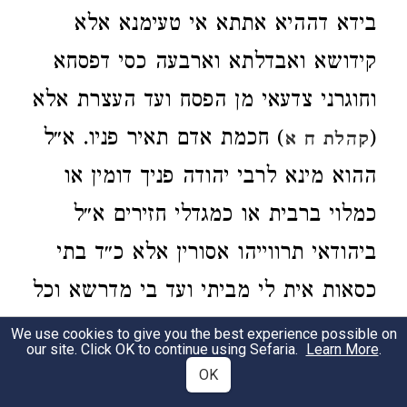
בידא דההיא אתתא אי טעימנא אלא
קידושא ואבדלתא וארבעה כסי דפסחא
וחוגרני צדעאי מן הפסח ועד העצרת אלא
) חכמת אדם תאיר פניו. א״ל
(
קהלת ח א
ההוא מינא לרבי יהודה פניך דומין או
כמלוי ברבית או כמגדלי חזירים א״ל
ביהודאי תרווייהו אסורין אלא כ״ד בתי
כסאות אית לי מביתי ועד בי מדרשא וכל
שעה ושעה לכל אחד ואחד אני נכנס. ר׳
We use cookies to give you the best experience possible on
our site. Click OK to continue using Sefaria.
Learn More
.
יהודה כד אזיל לבי מדרשא שקיל גולפא
OK