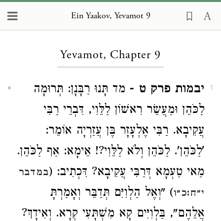
Ein Yaakov, Yevamot 9
Loading...
Yevamot, Chapter 9
יבמות פרק ט
- מד תָּנוּ רַבָּנָן: תְּרוּמָה
1
לַכֹּהֵן וּמַעֲשֵׂר רִאשׁוֹן לַלֵּוִי, דִּבְרֵי רַבִּי
עֲקִיבָא. רַבִּי אֶלְעָזָר בֶּן עֲזַרְיָה אוֹמֵר:
'לַכֹּהֵן'. לַכֹּהֵן וְלֹא לַלֵּוִי?! אֵימָא: אַף לַכֹּהֵן.
מַאי טַעְמָא דְּרַבִּי עֲקִיבָא? דִּכְתִיב: (
במדבר
) "וְאֶל הַלְוִיִּם תְּדַבֵּר וְאָמַרְתָּ
י״ח:כ״ו
אֲלֵהֶם", בַּלְוִיִּים קָא מִשְׁתָּעִי קְרָא. וְאִידָךְ?