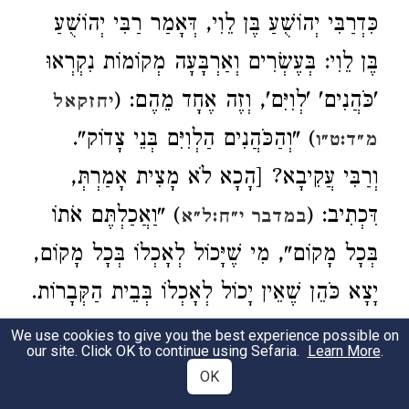
כִּדְרַבִּי יְהוֹשֻׁעַ בֶּן לֵוִי, דְּאָמַר רַבִּי יְהוֹשֻׁעַ
בֶּן לֵוִי: בְּעֶשְׂרִים וְאַרְבָּעָה מְקוֹמוֹת נִקְרְאוּ
'כֹּהֲנִים' 'לְוִיִּם', וְזֶה אֶחָד מֵהֶם: (
יחזקאל
) "וְהַכֹּהֲנִים הַלְוִיִּם בְּנֵי צָדוֹק".
מ״ד:ט״ו
וְרַבִּי עֲקִיבָא? [הָכָא לֹא מָצִית אָמַרְתְּ,
דִּכְתִיב: (
) "וַאֲכַלְתֶּם אֹתוֹ
במדבר י״ח:ל״א
בְּכָל מָקוֹם", מִי שֶׁיָּכוֹל לְאָכְלוֹ בְּכָל מָקוֹם,
יָצָא כֹּהֵן שֶׁאֵין יָכוֹל לְאָכְלוֹ בְּבֵית הַקְּבָרוֹת.
וְאִידָךְ? כָּל הֵיכָא דְּבָעִי, דְּלָא בָּעִי חוֹמָה.
We use cookies to give you the best experience possible on
our site. Click OK to continue using Sefaria.
Learn More
.
וְאִי אָכִיל לֵיהּ בְּטֻמְאַת הַגּוּף לָא לָקִי].
OK