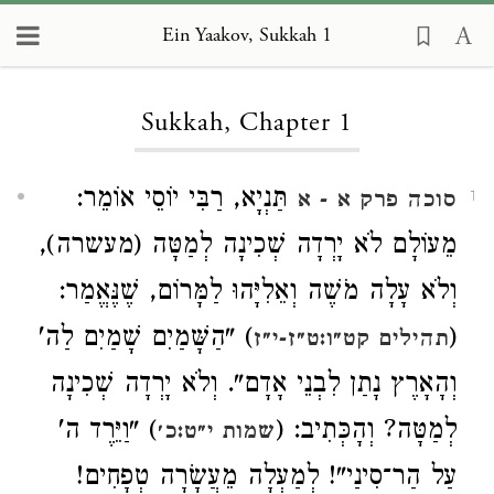
Ein Yaakov, Sukkah 1
Loading...
Sukkah, Chapter 1
תַּנְיָא, רַבִּי יוֹסֵי אוֹמֵר:
סוכה פרק א
- א
1
מֵעוֹלָם לֹא יָרְדָה שְׁכִינָה לְמַטָּה (מעשרה),
וְלֹא עָלָה מֹשֶׁה וְאֵלִיָּהוּ לַמָּרוֹם, שֶׁנֶּאֱמַר:
(
) "הַשָּׁמַיִם שָׁמַיִם לַה'
תהילים קט״ו:ט״ז-י״ז
וְהָאָרֶץ נָתַן לִבְנֵי אָדָם". וְלֹא יָרְדָה שְׁכִינָה
לְמַטָּה? וְהָכְּתִיב: (
) "וַיֵּרֶד ה'
שמות י״ט:כ׳
עַל הַר־סִינַי"! לְמַעְלָה מֵעֲשָׂרָה טְפָחִים!