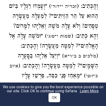
וְהָכְּתִיב: (
) "וְעָמְדוּ רַגְלָיו בַּיוֹם
זכריה י״ד:ד׳
הַהוּא עַל הַר הַזֵּיתִים"? לְמַעְלָה מֵעֲשָׂרָה
טְפָחִים! וְלֹא עָלָה מֹשֶׁה וְאֵלִיָּהוּ לַמָּרוֹם?
וְהָא כְּתִיב: (
) "וּמֹשֶׁה עָלָה אֶל
שמות י״ט:ג׳
הָאֱלֹהִים"? לְמַטָּה מֵעֲשָׂרָה! וְהָכְּתִיב:
(
) "וַיַּעַל אֵלִיָּהוּ בַּסֳּעָרָה
מלכים ב ב׳:י״א
הַשָּׁמָיִם"? לְמַטָּה מֵעֲשָׂרָה! וְהָכְּתִיב: (
איוב
) "מְאַחֵז פְּנֵי כִּסֵּה, פַּרְשֵׁז עָלָיו
כ״ו:ט׳
עֲנָנוֹ", וְאָמַר רַבִּי תַּנְחוּם: מְלַמֵּד, שֶׁפֵּרַשׂ
We use cookies to give you the best experience possible on
our site. Click OK to continue using Sefaria.
Learn More
.
שַׁדַּי מִזִּיו שְׁכִינָתוֹ וַעֲנָנוֹ עָלָיו. [לְמַטָּה
OK