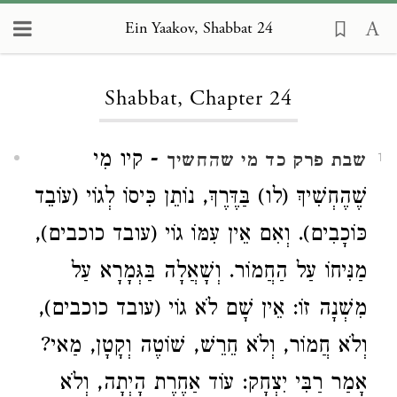
Ein Yaakov, Shabbat 24
Loading...
Shabbat, Chapter 24
- קיו מִי
שבת פרק כד מי שהחשיך
1
שֶׁהֶחְשִׁיךְ (לו) בַּדֶּרֶךְ, נוֹתֵן כִּיסוֹ לְגוֹי (עוֹבֵד
כּוֹכָבִים). וְאִם אֵין עִמּוֹ גוֹי (עובד כוכבים),
מַנִּיחוֹ עַל הַחֲמוֹר. וְשָׁאֲלָה בַּגְּמָרָא עַל
מִשְׁנָה זוֹ: אֵין שָׁם לֹא גוֹי (עובד כוכבים),
וְלֹא חֲמוֹר, וְלֹא חֵרֵשׁ, שׁוֹטֶה וְקָטָן, מַאי?
אָמַר רַבִּי יִצְחָק: עוֹד אַחֶרֶת הָיְתָה, וְלֹא