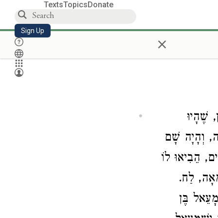
Texts
Topics
Donate
Sign Up
×
 שֶׁהָיוּ
ָה, וְהָיָה שָׁם
ִים, הֵבִיאוּ לוֹ
מְאָה, לַח.
מָעֵאל בֶּן