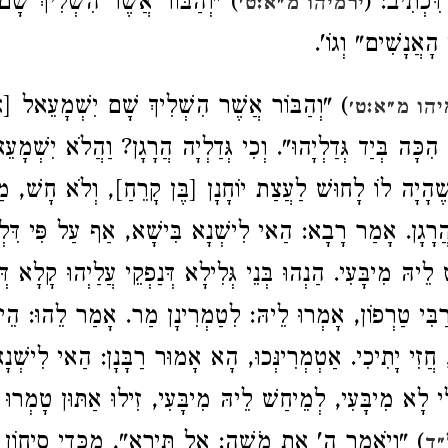
דִּכְתִיב: (
) "וְהַבּוֹר אֲשֶׁר הִשְׁלִיךְ שָׁם
ירמיהו מ״א:ט׳
הָאֲנָשִׁים" וְגוֹ'.
) "וְהַבּוֹר אֲשֶׁר הִשְׁלִיךְ שָׁם יִשְׁמָעֵאל [אֵ
יהו מ״א:ט׳
ִכָּה בְּיַד גְּדַלְיָהוּ". וְכִי גְּדַלְיָה הֲרָגָן? וַהֲלֹא יִשְׁמָע
 שֶׁהָיָה לוֹ לָחוּשׁ לַעֲצַת יוֹחָנָן [בֶּן קָרֵחַ], וְלֹא חָשׁ, מ
 הֲרָגָן. אָמַר רָבָא: הַאי לִישְׁנָא בִּישָׁא, אַף עַל פִּי דִּלְ
 לֵיהּ מִיבָּעִי. הַנְהוּ בְּנֵי גְּלִילָא דְּנַפְקֵי עֲלַיְהוּ קָלָא ד
ְּרַבִּי טַרְפוֹן, אָמְרוּ לֵיהּ: לִטַמְרִינָן מַר. אָמַר לֵהוּ: הֵי
 חֲזִי יָתִיכִי. אַטְמְרִינְּכוּ, הָא אָמוּר רַבָּנָן: הַאי לִישְׁנ
לִי לָא מִיבָּעִי, לְמֵיחַשׁ לֵיהּ מִיבָּעִי, זִילוּ אַתּוּן טָמְרוּ נַ
) "וַיֹאמֶר ה' אֶת מֹשֶׁה: אַל תִּירָא", מִכְּדֵי סִיחוֹן וְ
״ד