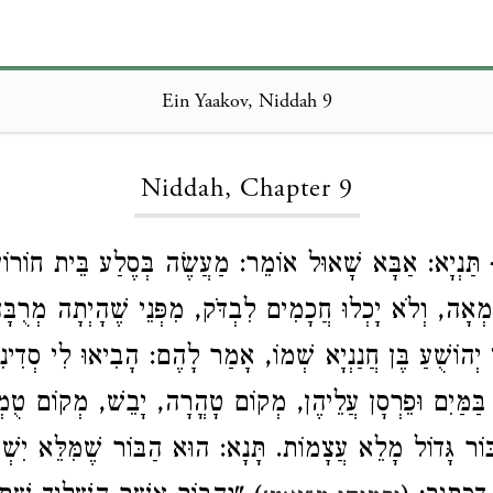
Ein Yaakov, Niddah 9
Loading...
Niddah, Chapter 9
ַּנְיָא: אַבָּא שָׁאוּל אוֹמֵר: מַעֲשֶׂה בְּסֶלַע בֵּית חוֹרוֹן,
ֻמְאָה, וְלֹא יָכְלוּ חֲכָמִים לִבְדֹּק, מִפְּנֵי שֶׁהָיְתָה מְרֻבּ
י יְהוֹשֻׁעַ בֶּן חֲנַנְיָא שְׁמוֹ, אָמַר לָהֶם: הָבִיאוּ לִי סְדִינ
 בַּמַּיִם וּפֵרְסָן עֲלֵיהֶן, מְקוֹם טָהֳרָה, יָבֵשׁ, מְקוֹם טֻ
 בּוֹר גָּדוֹל מָלֵא עֲצָמוֹת. תָּנָא: הוּא הַבּוֹר שֶׁמִּלֵּא יִשְׁ