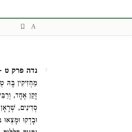
נדה פרק ט
- ת
1
מַחְזִיקִין בָּהּ ט
זָקֵן אֶחָד, וְרַבִּ
סְדִינִים, שְׁרָאָן
וּבָדְקוּ וּמָצְאוּ