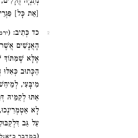
נְתַנְיָה חֲלָלִים, 
[אֵת כָּל] פִּגְרֵי 
כד כְּתִיב: (
ירמ
2
הָאֲנָשִׁים אֲשֶׁר ה
אֶלָּא שֶׁמִּתּוֹךְ
הַכָּתוּב כְּאִלּוּ
מִיבָּעִי, לְמֵיחַשׁ
אַתּוּ לְקַמֵּיהּ ד
לָא אַטְמְרִינְכוּ,
עַל גַּב דִּלְקַבּוּ
(
במדבר כ״א:ל