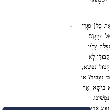
 יִשְׁמָעֵאל
ת כָּל] פִּגְרֵי
ֵאל הֲרָגָן?!
ַעֲלֶה עָלָיו
קַבּוּלֵי לָא
ְּקָטוּל נַפְשָׁא,
כִי נַעָבִיד? אִי
ָא בִּישָׁא, אַף
פְשַׁיְכוּ.
עוֹג אַחֵי הֲווּ,