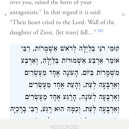
over you, raised the horn of your
antagonists.” In that regard it is said:
20
“Their heart cried to the Lord: Wall of the
122
daughter of Zion, [let tears] fall…”
קוּמִי רֹנִּי בַלַּיְלָה לְרֹאשׁ אַשְׁמֻרוֹת, רַבִּי
אוֹמֵר אַרְבַּע אַשְׁמוּרוֹת בַּלַּיְלָה, וְאַרְבַּע
מִשְׁמָרוֹת בַּיּוֹם. הָעוֹנָה אֶחָד מֵעֶשְׂרִים
וְאַרְבָּעָה לְעֵת, וְהָעֵת אֶחָד מֵעֶשְׂרִים
וְאַרְבָּעָה לְעוֹנָה, הָרֶגַע אֶחָד מֵעֶשְׂרִים
וְאַרְבָּעָה לְעֵת, וְכַמָּה הוּא רֶגַע, רַבִּי בֶּרֶכְיָה
בְּשֵׁם רַבִּי חֶלְבּוֹ אָמַר כְּדֵי לְאָמְרוֹ. וְרַבָּנָן
RESOURCES