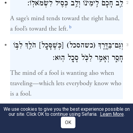
לֵ֤ב חָכָם֙ לִֽימִינ֔וֹ וְלֵ֥ב כְּסִ֖יל לִשְׂמֹאלֽוֹ׃
2
A sage’s mind tends toward the right hand,
b
a fool’s toward the left.
וְגַם־בַּדֶּ֛רֶךְ
(כשהסכל)
[כְּשֶׁסָּכָ֥ל]
הֹלֵ֖ךְ לִבּ֣וֹ
3
חָסֵ֑ר וְאָמַ֥ר לַכֹּ֖ל סָכָ֥ל הֽוּא׃
The mind of a fool is wanting also when
traveling—which lets everybody know who
is a fool.
We use cookies to give you the best experience possible on
אִם־ר֤וּחַ הַמּוֹשֵׁל֙ תַּעֲלֶ֣ה עָלֶ֔יךָ מְקוֹמְךָ֖
4
our site. Click OK to continue using Sefaria.
Learn More
.
אַל־תַּנַּ֑ח כִּ֣י מַרְפֵּ֔א יַנִּ֖יחַ חֲטָאִ֥ים גְּדוֹלִֽים׃
OK