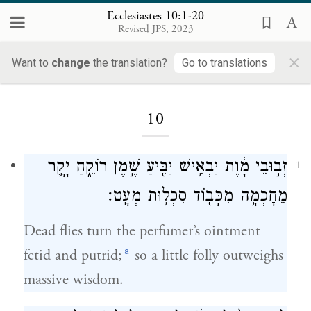
Ecclesiastes 10:1-20
Revised JPS, 2023
×
Want to
change
the translation?
Go to translations
Loading...
10
זְב֣וּבֵי מָ֔וֶת יַבְאִ֥ישׁ יַבִּ֖יעַ שֶׁ֣מֶן רוֹקֵ֑חַ יָקָ֛ר
1
מֵחׇכְמָ֥ה מִכָּב֖וֹד סִכְל֥וּת מְעָֽט׃
Dead flies turn the perfumer’s ointment
a
fetid and putrid;
so a little folly outweighs
massive wisdom.