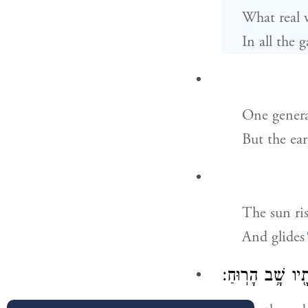
What real 
In all the g
One genera
But the ear
The sun ri
And glides
֖יו שָׁ֥ב הָרֽוּחַ׃