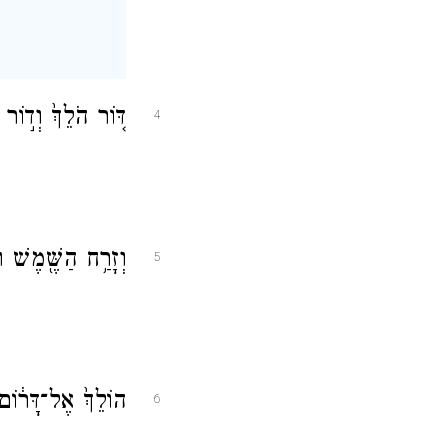
דּ֤וֹר הֹלֵךְ֙ וְד֣וֹ
4
וְזָרַ֥ח הַשֶּׁ֖מֶשׁ 
5
הוֹלֵךְ֙ אֶל־דָּר֔וֹ
6