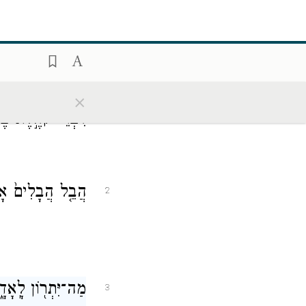
×
דִּבְרֵי֙ קֹהֶ֣לֶת בֶּן־
1
הֲבֵ֤ל הֲבָלִים֙ אָ
2
מַה־יִּתְר֖וֹן לָֽאָדָ
3