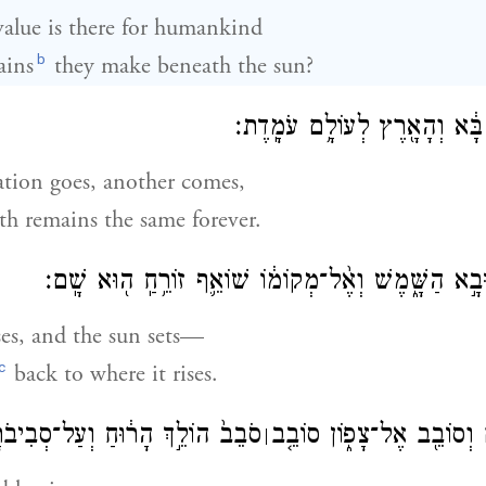
value is there for humankind
b
ains
they make beneath the sun?
ר בָּ֔א וְהָאָ֖רֶץ לְעוֹלָ֥ם עֹמָֽדֶת׃
tion goes, another comes,
th remains the same forever.
וּבָ֣א הַשָּׁ֑מֶשׁ וְאֶ֨ל־מְקוֹמ֔וֹ שׁוֹאֵ֛ף זוֹרֵ֥חַֽ ה֖וּא שָֽׁם׃
ses, and the sun sets—
c
back to where it rises.
ם וְסוֹבֵ֖ב אֶל־צָפ֑וֹן סוֹבֵ֤ב
סֹבֵב֙ הוֹלֵ֣ךְ הָר֔וּחַ וְעַל־סְבִיבֹתָ
׀