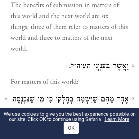
The benefits of submission in matters of
this world and the next world are six
things, three of them refer to matters of this
world and three to matters of the next
world.
וַאֲשֶׁר בְּעִנְיְנֵי העוה״ז.
2
For matters of this world:
אֶחָד מֵהֶם שֶׁיִּשְׂמַח בְּחֶלְקוֹ כִּי מִי שֶׁנִּכְנְסָה
3
בּוֹ הַגַּאֲוָה וְהַגְּדֻלָּה אֵין הָעוֹלָם וְכָל אֲשֶׁר
We use cookies to give you the best experience possible on
our site. Click OK to continue using Sefaria.
Learn More
.
בּוֹ מַסְפִּיק לוֹ לְכַלְכָּלָתוֹ לְגֹבַהּ לִבּוֹ וּבְזוֹתוֹ
OK