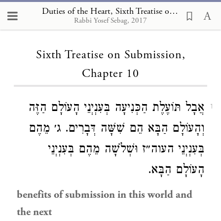
Duties of the Heart, Sixth Treatise on Submission 10
Rabbi Yosef Sebag, 2017
Loading...
Sixth Treatise on Submission,
Chapter 10
אֲבָל תּוֹעֶלֶת הַכְּנִיעָה בְּעִנְיְנֵי הָעוֹלָם הַזֶּה
1
וְהָעוֹלָם הַבָּא הֵם שִׁשָּׁה דְּבָרִים. ג׳ מֵהֶם
בְּעִנְיְנֵי העוה״ז וּשְׁלֹשָׁה מֵהֶם בְּעִנְיְנֵי
הָעוֹלָם הַבָּא.
benefits of submission in this world and
the next