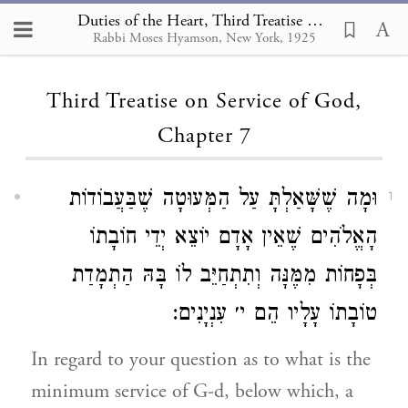
Duties of the Heart, Third Treatise on Service of God 7
Rabbi Moses Hyamson, New York, 1925
Loading...
Third Treatise on Service of God,
Chapter 7
וּמָה שֶׁשָּׁאַלְתָּ עַל הַמְּעוּטָה שֶׁבַּעֲבוֹדוֹת
1
הָאֱלֹהִים שֶׁאֵין אָדָם יוֹצֵא יְדֵי חוֹבָתוֹ
בְּפָחוֹת מִמֶּנָּה וְתִתְחַיֵּב לוֹ בָּהּ הַתְמָדַת
טוֹבָתוֹ עָלָיו הֵם י׳ עִנְיָנִים:
In regard to your question as to what is the
minimum service of G-d, below which, a