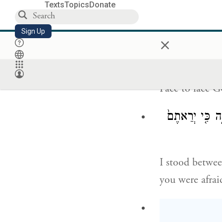
Texts
Topics
Donate
It was not wit
Sign Up
living, every 
×
Face to face G
֑ה כִּ֤י יְרֵאתֶם֙
I stood betwe
you were afrai