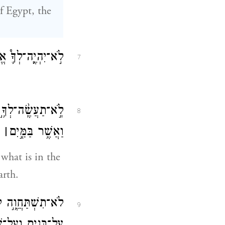
f Egypt, the
לֹ֣א־יִהְיֶ֥͏ֽה־לְךָ֛֩ א
7
לֹֽ֣א־תַעֲשֶֽׂ֨ה־לְךָ֥֣ 
8
וַאֲשֶׁ֥ר בַּמַּ֖֣יִם
׀
מִ
 what is in the
arth.
לֹא־תִשְׁתַּחֲוֶ֥֣ה לָ
9