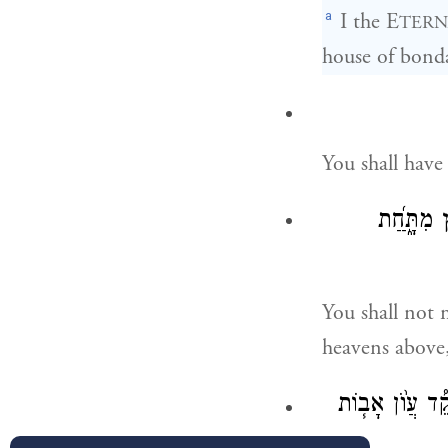
a
I the E
TERN
house of bond
You shall have
 מִתָּ֑͏ַ֜חַת
You shall not 
heavens above,
קֵ֠ד עֲוֺ֨ן אָב֧וֹת