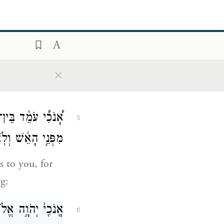
ith us, the
פָּנִ֣ים
׀
בְּפָנִ֗ים דּ
4
×
אָ֠נֹכִ֠י עֹמֵ֨ד בֵּין
5
מִפְּנֵ֣י הָאֵ֔שׁ וְ
s to you, for
g:
אָֽנֹכִ֖י֙ יְהֹוָ֣ה אֱ
6