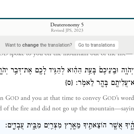
h our ancestors that G
made this covenant, but w
OD
one of us who is here today.
Deuteronomy 5
Revised JPS, 2023
ִבֶּ֨ר יְהֹוָ֧ה עִמָּכֶ֛ם בָּהָ֖ר מִתּ֥וֹךְ הָאֵֽשׁ׃
Want to
change
the translation?
Go to translations
spoke to you on the mountain out of the fire—
OD
־יְהֹוָ֤ה וּבֵֽינֵיכֶם֙ בָּעֵ֣ת הַהִ֔וא לְהַגִּ֥יד לָכֶ֖ם אֶת־דְּבַ֣ר יְהֹוָ
לֹֽא־עֲלִיתֶ֥ם בָּהָ֖ר לֵאמֹֽר׃
{ס}
en G
and you at that time to convey G
’s word
OD
OD
d of the fire and did not go up the mountain—sayin
לֹהֶ֑֔יךָ אֲשֶׁ֧ר הוֹצֵאתִ֛יךָ מֵאֶ֥רֶץ מִצְרַ֖יִם מִבֵּ֣֥ית עֲבָדִ֑͏ֽים׃