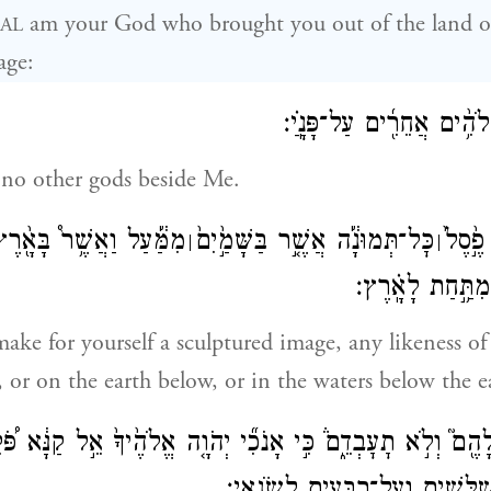
am your God who brought you out of the land o
AL
age:
ֱלֹהִ֥֨ים אֲחֵרִ֖֜ים עַל־פָּנָֽ͏ַ֗י׃
 no other gods beside Me.
פֶ֣֙סֶל֙
כׇּל־תְּמוּנָ֔֡ה אֲשֶׁ֤֣ר בַּשָּׁמַ֣֙יִם֙
מִמַּ֔֡עַל וַאֲשֶׁ֥ר֩ בָּאָ֖֨רֶץ
׀
׀
תַּ֥֣חַת לָאָֽ֗רֶץ׃
make for yourself a sculptured image, any likeness of
 or on the earth below, or in the waters below the e
הֶ֖ם֮ וְלֹ֣א תׇעׇבְדֵ֑ם֒ כִּ֣י אָנֹכִ֞י יְהֹוָ֤ה אֱלֹהֶ֙יךָ֙ אֵ֣ל קַנָּ֔א פֹּ֠