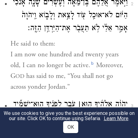
וַיֹּ֣אמֶר אֲלֵהֶ֗ם בֶּן־מֵאָה֩ וְעֶשְׂרִ֨ים שָׁנָ֤ה אָנֹכִי֙
2
הַיּ֔וֹם לֹא־אוּכַ֥ל ע֖וֹד לָצֵ֣את וְלָב֑וֹא וַֽיהֹוָה֙
אָמַ֣ר אֵלַ֔י לֹ֥א תַעֲבֹ֖ר אֶת־הַיַּרְדֵּ֥ן הַזֶּֽה׃
He said to them:
I am now one hundred and twenty years
b
old, I can no longer be active.
Moreover,
G
has said to me, “You shall not go
OD
across yonder Jordan.”
יְהֹוָ֨ה אֱלֹהֶ֜יךָ ה֣וּא
׀
עֹבֵ֣ר לְפָנֶ֗יךָ הֽוּא־יַשְׁמִ֞יד
3
We use cookies to give you the best experience possible on
אֶת־הַגּוֹיִ֥ם הָאֵ֛לֶּה מִלְּפָנֶ֖יךָ וִירִשְׁתָּ֑ם יְהוֹשֻׁ֗עַ
our site. Click OK to continue using Sefaria.
Learn More
.
OK
ה֚וּא עֹבֵ֣ר לְפָנֶ֔יךָ כַּאֲשֶׁ֖ר דִּבֶּ֥ר יְהֹוָֽה׃