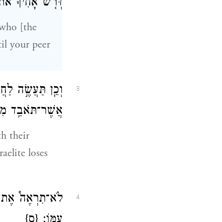
דְּרֹ֤שׁ אָחִ֙יךָ֙ אֹת֔
 who [the
il your peer
וְכֵ֧ן תַּעֲשֶׂ֣ה לַחֲ
3
אֲשֶׁר־תֹּאבַ֥ד מִמּ
h their
aelite loses
לֹא־תִרְאֶה֩ אֶת־חֲמ֨
4
עִמּֽוֹ׃
{ס}