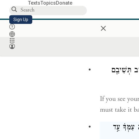
Texts
Topics
Donate
Sign Up
×
֥ב תְּשִׁיבֵ֖ם
If you see your
must take it b
 עִמְּךָ֗ עַ֣ד