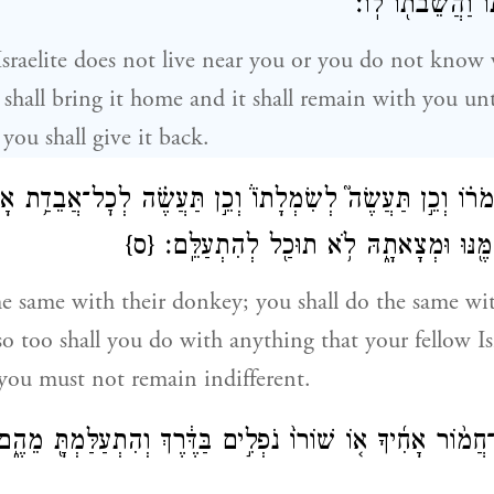
וֹ וַהֲשֵׁבֹת֖וֹ לֽוֹ׃
 Israelite does not live near you or you do not know
 shall bring it home and it shall remain with you unt
 you shall give it back.
מֹר֗וֹ וְכֵ֣ן תַּעֲשֶׂה֮ לְשִׂמְלָתוֹ֒ וְכֵ֣ן תַּעֲשֶׂ֗ה לְכׇל־אֲבֵדַ֥ת אָח
ֶ֖נּוּ וּמְצָאתָ֑הּ לֹ֥א תוּכַ֖ל לְהִתְעַלֵּֽם׃
{ס}
he same with their donkey; you shall do the same wit
o too shall you do with anything that your fellow Isr
you must not remain indifferent.
וֹר אָחִ֜יךָ א֤וֹ שׁוֹרוֹ֙ נֹפְלִ֣ים בַּדֶּ֔רֶךְ וְהִתְעַלַּמְתָּ֖ מֵהֶ֑