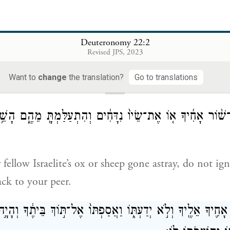
Deuteronomy 22:2
Loading...
Revised JPS, 2023
Want to
change
the translation?
Go to translations
22
וֹר אָחִ֜יךָ א֤וֹ אֶת־שֵׂיוֹ֙ נִדָּחִ֔ים וְהִתְעַלַּמְתָּ֖ מֵהֶ֑ם הָשֵׁ
 fellow Israelite’s ox or sheep gone astray, do not ign
ack to your peer.
ִ֛יךָ אֵלֶ֖יךָ וְלֹ֣א יְדַעְתּ֑וֹ וַאֲסַפְתּוֹ֙ אֶל־תּ֣וֹךְ בֵּיתֶ֔ךָ וְהָיָ֣ה