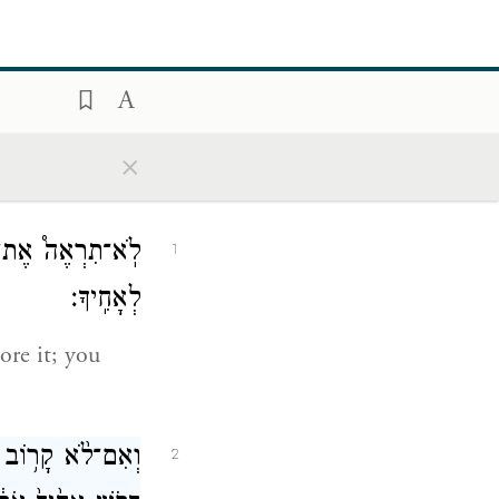
×
לֹֽא־תִרְאֶה֩ אֶת־שׁ֨
1
לְאָחִֽיךָ׃
ore it; you
וְאִם־לֹ֨א קָר֥וֹב אָח
2