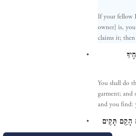
If your fellow
owner] is, you
claims it; then
ִ֛יךָ
You shall do t
garment; and s
and you find: 
ם הָקֵ֥ם תָּקִ֖ים