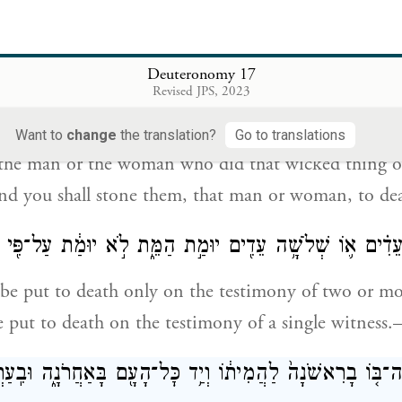
Israel,
Deuteronomy 17
ִ֣ישׁ הַה֡וּא אוֹ֩ אֶת־הָאִשָּׁ֨ה הַהִ֜וא אֲשֶׁ֣ר עָ֠שׂ֠וּ אֶת־הַדָּ
Revised JPS, 2023
הָאִ֕ישׁ א֖וֹ אֶת־הָאִשָּׁ֑ה וּסְקַלְתָּ֥ם בָּאֲבָנִ֖ים וָמֵֽתוּ׃
Want to
change
the translation?
Go to translations
e the man or the woman who did that wicked thing o
 and you shall stone them, that man or woman, to d
ֵדִ֗ים א֛וֹ שְׁלֹשָׁ֥ה עֵדִ֖ים יוּמַ֣ת הַמֵּ֑ת לֹ֣א יוּמַ֔ת עַל־פִּ֖י 
 be put to death only on the testimony of two or m
e put to death on the testimony of a single witness
ֶה־בּ֤וֹ בָרִאשֹׁנָה֙ לַהֲמִית֔וֹ וְיַ֥ד כׇּל־הָעָ֖ם בָּאַחֲרֹנָ֑ה וּבִֽעַרְ