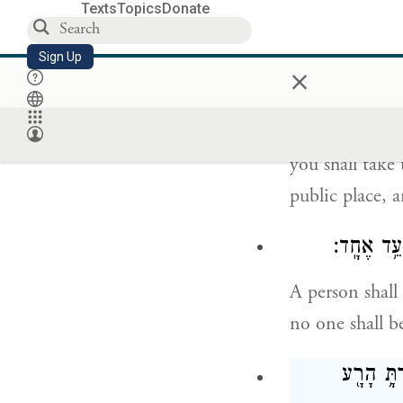
Texts
Topics
Donate
perpetrated in 
Sign Up
×
בָ֨ר הָרָ֤ע הַזֶּה֙
you shall tak
public place,
עֵ֥ד אֶחָֽד׃
A person shall
no one shall b
תָּ֥ הָרָ֖ע