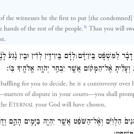
of the witnesses be the first to put [the condemned]
b
e hands of the rest of the people.
Thus you will swe
st.
 דָבָ֜ר לַמִּשְׁפָּ֗ט בֵּֽין־דָּ֨ם
לְדָ֜ם בֵּֽין־דִּ֣ין לְדִ֗ין וּבֵ֥ין נֶ֙גַע֙ לָנ
׀
ָּ֣ וְעָלִ֔יתָ אֶ֨ל־הַמָּק֔וֹם אֲשֶׁ֥ר יִבְחַ֛ר יְהֹוָ֥ה אֱלֹהֶ֖יךָ בּֽוֹ׃
o baffling for you to decide, be it a controversy over 
t—matters of dispute in your courts—you shall promp
the E
your God will have chosen,
TERNAL
ים֙ הַלְוִיִּ֔ם וְאֶ֨ל־הַשֹּׁפֵ֔ט אֲשֶׁ֥ר יִהְיֶ֖ה בַּיָּמִ֣ים הָהֵ֑ם וְדָרַשׁ