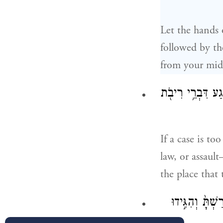
Let the hands 
followed by th
from your mid
ֶ֔גַע דִּבְרֵ֥י רִיבֹ֖ת
If a case is to
law, or assaul
the place that 
ְתָּ֙ וְהִגִּ֣ידוּ