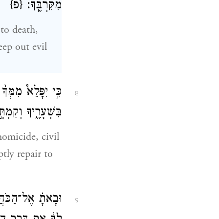
מִקִּרְבֶּֽךָ׃
{פ}
 to death,
ep out evil
כִּ֣י יִפָּלֵא֩ מִמְּךָ֨
8
בִּשְׁעָרֶ֑יךָ וְקַמְת
homicide, civil
tly repair to
וּבָאתָ֗ אֶל־הַכֹּהֲנִ
9