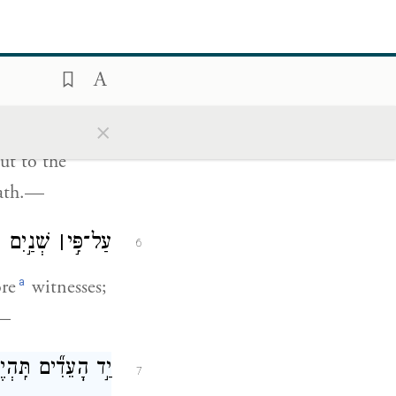
וְהֽוֹצֵאתָ֣ אֶת־הָא
5
אֶל־שְׁעָרֶ֔יךָ אֶת־
×
ut to the
eath.—
עַל־פִּ֣י
׀
שְׁנַ֣יִם ע
6
a
ore
witnesses;
.—
יַ֣ד הָעֵדִ֞ים תִּֽהְי
7